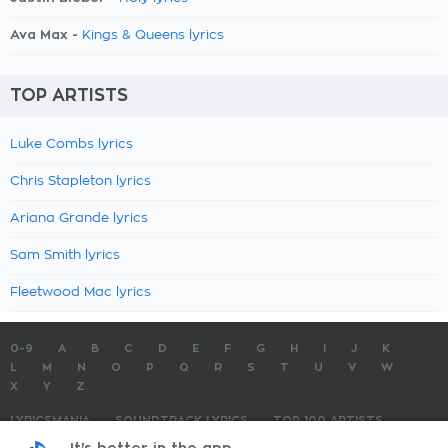
Ava Max -
Kings & Queens lyrics
TOP ARTISTS
Luke Combs lyrics
Chris Stapleton lyrics
Ariana Grande lyrics
Sam Smith lyrics
Fleetwood Mac lyrics
0-9
A
B
C
D
E
F
G
H
I
J
K
L
M
N
O
P
Q
R
S
T
U
V
W
X
Y
Z
LYRICSMANIA
SOUNDTRACK LYRICS
TOP 100 ARTISTS
TOP 100 LYRICS
SUBMIT LYRICS
CONTACT US