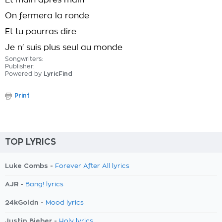
Et main après main
On fermera la ronde
Et tu pourras dire
Je n' suis plus seul au monde
Songwriters:
Publisher:
Powered by
LyricFind
Print
TOP LYRICS
Luke Combs -
Forever After All lyrics
AJR -
Bang! lyrics
24kGoldn -
Mood lyrics
Justin Bieber -
Holy lyrics