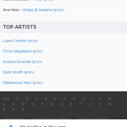
Ava Max -
Kings & Queens lyrics
TOP ARTISTS
Luke Combs lyrics
Chris Stapleton lyrics
Ariana Grande lyrics
Sam Smith lyrics
Fleetwood Mac lyrics
0-9
A
B
C
D
E
F
G
H
I
J
K
L
M
N
O
P
Q
R
S
T
U
V
W
X
Y
Z
LYRICSMANIA
SOUNDTRACK LYRICS
TOP 100 ARTISTS
TOP 100 LYRICS
SUBMIT LYRICS
CONTACT US