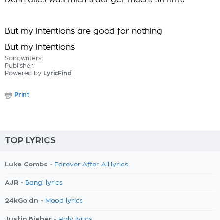
Denn alles was mich trauriger macht stimmt!
But my intentions are good for nothing
But my intentions
Songwriters:
Publisher:
Powered by
LyricFind
Print
TOP LYRICS
Luke Combs -
Forever After All lyrics
AJR -
Bang! lyrics
24kGoldn -
Mood lyrics
Justin Bieber -
Holy lyrics