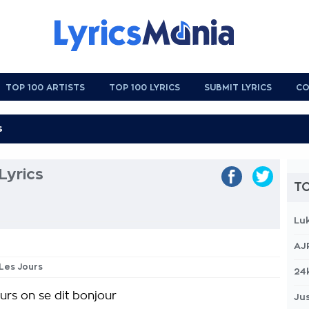
TOP 100 ARTISTS
TOP 100 LYRICS
SUBMIT LYRICS
CO
Lyrics
TO
Lu
AJ
 Les Jours
24
urs on se dit bonjour
Jus