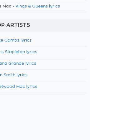
a Max -
Kings & Queens lyrics
P ARTISTS
e Combs lyrics
is Stapleton lyrics
ana Grande lyrics
 Smith lyrics
etwood Mac lyrics