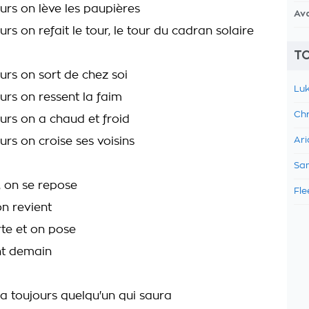
urs on lève les paupières
Av
rs on refait le tour, le tour du cadran solaire
TO
urs on sort de chez soi
Luk
urs on ressent la faim
Chr
urs on a chaud et froid
rs on croise ses voisins
Ari
Sam
, on se repose
Fle
on revient
te et on pose
nt demain
ra toujours quelqu'un qui saura