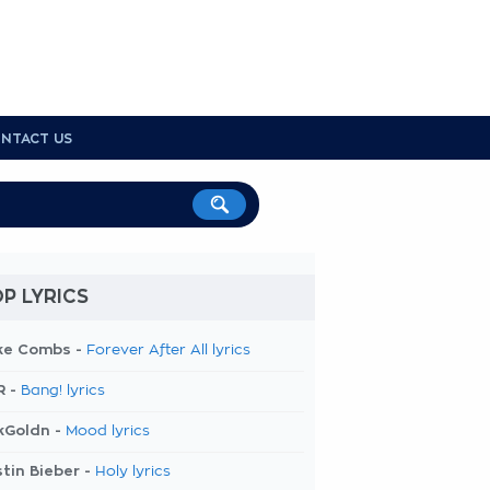
NTACT US
P LYRICS
ke Combs -
Forever After All lyrics
R -
Bang! lyrics
kGoldn -
Mood lyrics
tin Bieber -
Holy lyrics