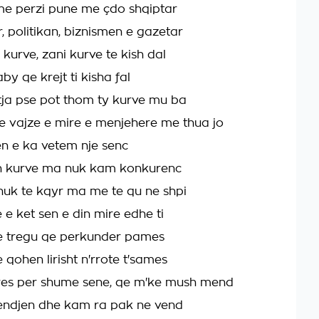
e perzi pune me çdo shqiptar
, politikan, biznismen e gazetar
kurve, zani kurve te kish dal
by qe krejt ti kisha fal
tja pse pot thom ty kurve mu ba
je vajze e mire e menjehere me thua jo
sen e ka vetem nje senc
sh kurve ma nuk kam konkurenc
nuk te kqyr ma me te qu ne shpi
 e ket sen e din mire edhe ti
e tregu qe perkunder pames
qohen lirisht n'rrote t'sames
es per shume sene, qe m'ke mush mend
endjen dhe kam ra pak ne vend