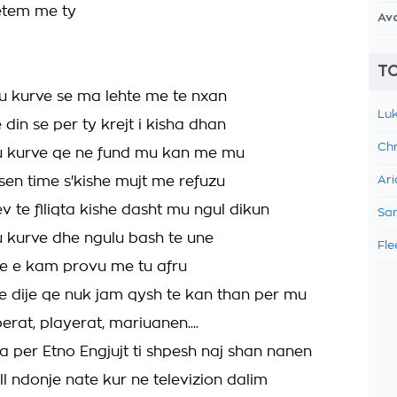
etem me ty
Av
TO
u kurve se ma lehte me te nxan
Luk
e din se per ty krejt i kisha dhan
Chr
u kurve qe ne fund mu kan me mu
esen time s'kishe mujt me refuzu
Ari
v te flliqta kishe dasht mu ngul dikun
Sam
u kurve dhe ngulu bash te une
Fle
re e kam provu me tu afru
 dije qe nuk jam qysh te kan than per mu
perat, playerat, mariuanen....
la per Etno Engjujt ti shpesh naj shan nanen
l ndonje nate kur ne televizion dalim