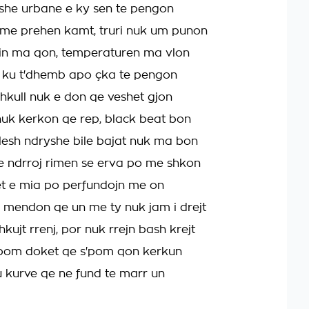
kishe urbane e ky sen te pengon
 me prehen kamt, truri nuk um punon
in ma qon, temperaturen ma vlon
r ku t'dhemb apo çka te pengon
shkull nuk e don qe veshet gjon
nuk kerkon qe rep, black beat bon
illesh ndryshe bile bajat nuk ma bon
e ndrroj rimen se erva po me shkon
alet e mia po perfundojn me on
h mendon qe un me ty nuk jam i drejt
kujt rrenj, por nuk rrejn bash krejt
 pom doket qe s'pom qon kerkun
u kurve qe ne fund te marr un