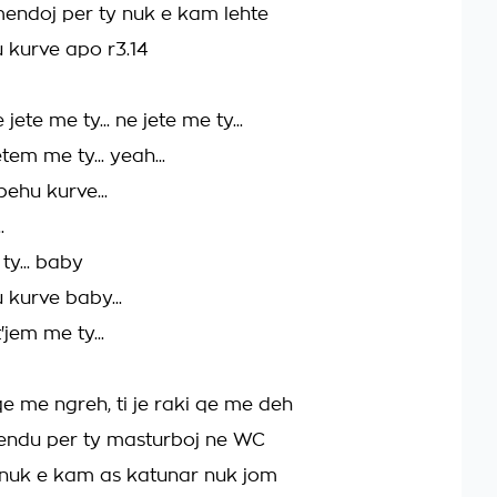
mendoj per ty nuk e kam lehte
u kurve apo r3.14
jete me ty... ne jete me ty...
tem me ty... yeah...
behu kurve...
.
ty... baby
 kurve baby...
'jem me ty...
qe me ngreh, ti je raki qe me deh
endu per ty masturboj ne WC
 nuk e kam as katunar nuk jom