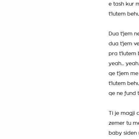
e tash kur 
t'lutem beh
Dua t'jem ne 
dua t'jem ve
pra t'lutem 
yeah... yeah.
qe t'jem me 
t'lutem behu
qe ne fund t
Ti je magji 
zemer tu m
baby siden