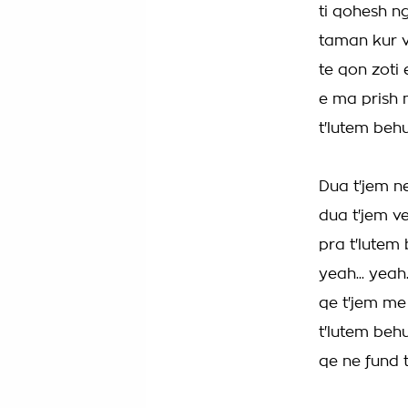
ti qohesh n
taman kur v
te qon zoti 
e ma prish 
t'lutem beh
Dua t'jem ne 
dua t'jem ve
pra t'lutem 
yeah... yeah.
qe t'jem me 
t'lutem behu
qe ne fund t