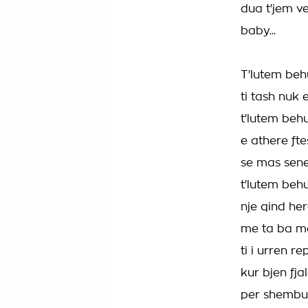
dua t'jem v
baby...
T'lutem beh
ti tash nuk 
t'lutem beh
e athere ft
se mas sene
t'lutem beh
nje qind he
me ta ba me
ti i urren re
kur bjen fja
per shembul