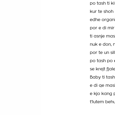
po tash ti 
kur te shoh
edhe organ
por e di mi
ti asnje ma
nuk e don, 
por te un s
po tash po 
se krejt fj
Baby ti tas
e di qe mash
e kjo kang
t'lutem beh