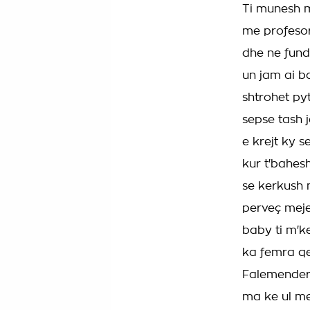
Ti munesh m
me profesor
dhe ne fund 
un jam ai ba
shtrohet py
sepse tash 
e krejt ky 
kur t'bahe
se kerkush 
perveç meje
baby ti m'k
ka femra qe 
Falemender
ma ke ul m