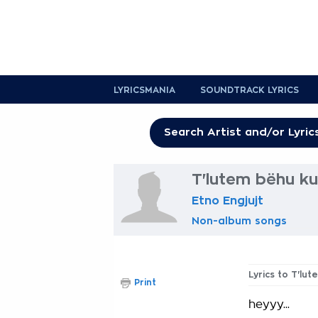
LYRICSMANIA
SOUNDTRACK LYRICS
T'lutem bëhu ku
Etno Engjujt
Non-album songs
Lyrics to T'lu
Print
heyyy...