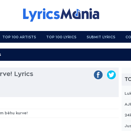
TOP 100 ARTISTS
TOP 100 LYRICS
SUBMIT LYRICS
CO
rve! Lyrics
TO
Lu
AJ
tem bëhu kurve!
24
Jus