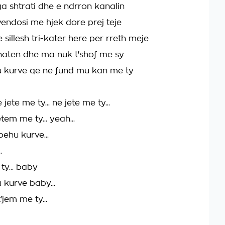
ga shtrati dhe e ndrron kanalin
endosi me hjek dore prej teje
e sillesh tri-kater here per rreth meje
naten dhe ma nuk t'shof me sy
u kurve qe ne fund mu kan me ty
jete me ty... ne jete me ty...
tem me ty... yeah...
behu kurve...
.
ty... baby
 kurve baby...
'jem me ty...