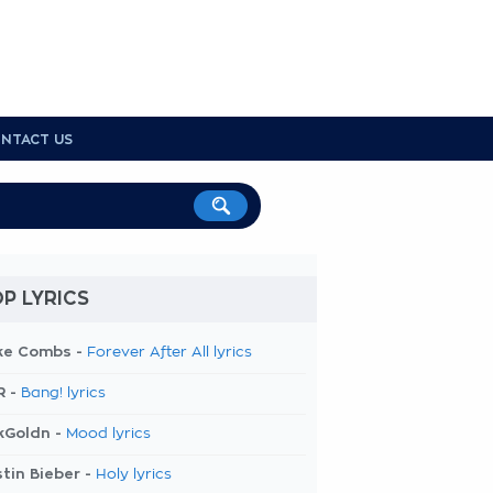
NTACT US
P LYRICS
ke Combs -
Forever After All lyrics
R -
Bang! lyrics
kGoldn -
Mood lyrics
tin Bieber -
Holy lyrics