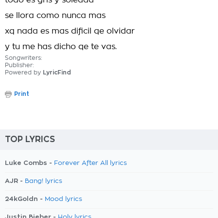
todo es gris y soledad
se llora como nunca mas
xq nada es mas dificil qe olvidar
y tu me has dicho qe te vas.
Songwriters:
Publisher:
Powered by
LyricFind
Print
TOP LYRICS
Luke Combs -
Forever After All lyrics
AJR -
Bang! lyrics
24kGoldn -
Mood lyrics
Justin Bieber -
Holy lyrics