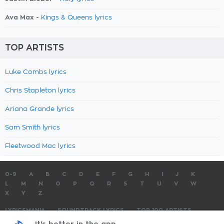
Ava Max -
Kings & Queens lyrics
TOP ARTISTS
Luke Combs lyrics
Chris Stapleton lyrics
Ariana Grande lyrics
Sam Smith lyrics
Fleetwood Mac lyrics
0-9
A
B
C
D
E
F
G
H
I
J
K
L
M
N
O
P
Q
R
S
T
U
V
W
X
Y
Z
LYRICSMANIA
SOUNDTRACK LYRICS
TOP 100 ARTISTS
TOP 100 LYRICS
SUBMIT LYRICS
CONTACT US