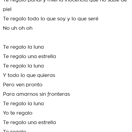
Te regalo panal y miel la inocencia que no sabe de
piel
Te regalo todo lo que soy y lo que seré
No uh oh oh
Te regalo la luna
Te regalo una estrella
Te regalo la luna
Y todo lo que quieras
Pero ven pronto
Para amarnos sin fronteras
Te regalo la luna
Yo te regalo
Te regalo una estrella