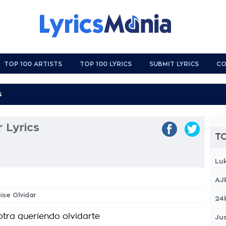
TOP 100 ARTISTS
TOP 100 LYRICS
SUBMIT LYRICS
CO
r Lyrics
TO
Lu
AJ
uise Olvidar
24
otra queriendo olvidarte
Jus