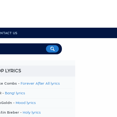
NTACT US
P LYRICS
ke Combs -
Forever After All lyrics
R -
Bang! lyrics
kGoldn -
Mood lyrics
tin Bieber -
Holy lyrics