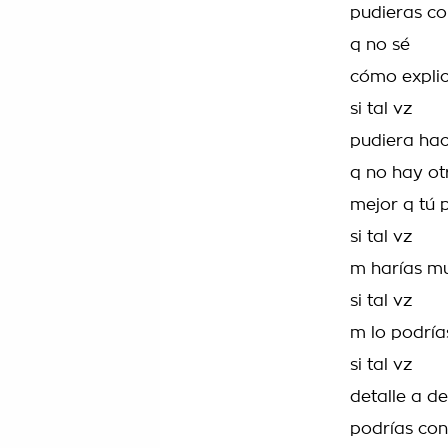
pudieras co
q no sé
cómo explic
si tal vz
pudiera hac
q no hay ot
mejor q tú 
si tal vz
m harías mu
si tal vz
m lo podría
si tal vz
detalle a de
podrías co