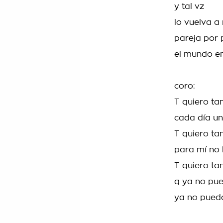
y tal vz
lo vuelva a 
pareja por 
el mundo ent
coro:
T quiero tan
cada día un
T quiero tan
para mí no 
T quiero tan
q ya no pu
ya no pued