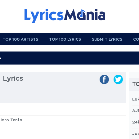
TOP 100 ARTISTS
TOP 100 LYRICS
SUBMIT LYRICS
CO
 Lyrics
TO
Lu
AJ
uiero Tanto
24
Jus