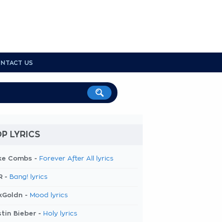
NTACT US
P LYRICS
ke Combs -
Forever After All lyrics
R -
Bang! lyrics
kGoldn -
Mood lyrics
tin Bieber -
Holy lyrics