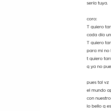
sería tuya.
coro:
T quiero tan
cada día un
T quiero tan
para mi no h
t quiero tan
q ya no pu
pues tal vz
el mundo a
con nuestr
lo bello q e