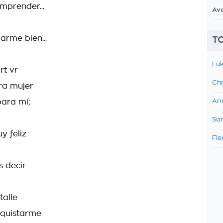
mprender...
Av
arme bien...
TO
Luk
rt vr
Chr
ra mujer
para mí;
Ari
Sam
y feliz
Fle
s decir
talle
nquistarme