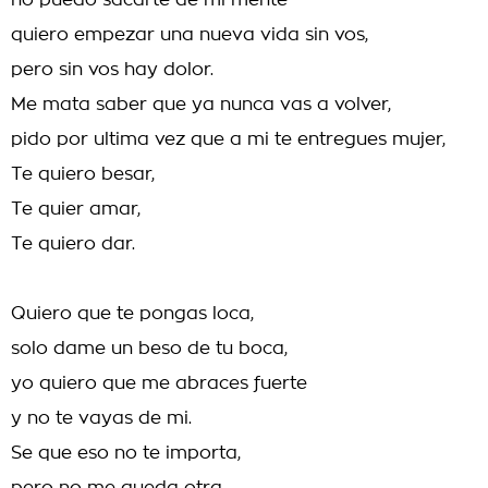
no puedo sacarte de mi mente
quiero empezar una nueva vida sin vos,
pero sin vos hay dolor.
Me mata saber que ya nunca vas a volver,
pido por ultima vez que a mi te entregues mujer,
Te quiero besar,
Te quier amar,
Te quiero dar.
Quiero que te pongas loca,
solo dame un beso de tu boca,
yo quiero que me abraces fuerte
y no te vayas de mi.
Se que eso no te importa,