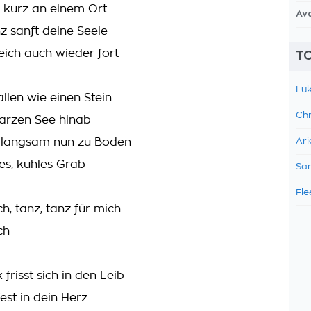
r kurz an einem Ort
Av
z sanft deine Seele
eich auch wieder fort
TO
Luk
allen wie einen Stein
Chr
arzen See hinab
z langsam nun zu Boden
Ari
ses, kühles Grab
Sam
Fle
h, tanz, tanz für mich
ch
frisst sich in den Leib
est in dein Herz