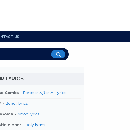
NTACT US
P LYRICS
ke Combs -
Forever After All lyrics
R -
Bang! lyrics
kGoldn -
Mood lyrics
tin Bieber -
Holy lyrics