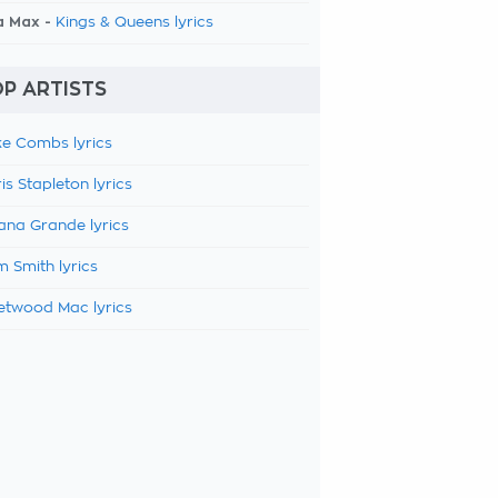
a Max -
Kings & Queens lyrics
P ARTISTS
e Combs lyrics
is Stapleton lyrics
ana Grande lyrics
 Smith lyrics
etwood Mac lyrics