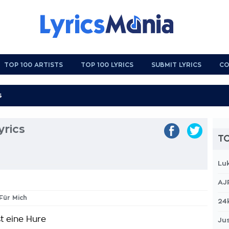
TOP 100 ARTISTS
TOP 100 LYRICS
SUBMIT LYRICS
CO
yrics
TO
Lu
AJ
 Für Mich
24
st eine Hure
Jus