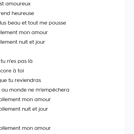
st amoureux
rend heureuse
 plus beau et tout me pousse
ollement mon amour
llement nuit et jour
tu n'es pas là
core à toi
que tu reviendras
e au monde ne m'empêchera
 follement mon amour
ollement nuit et jour
 follement mon amour