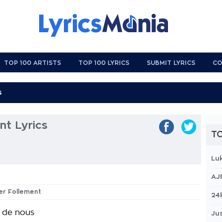
TOP 100 ARTISTS
TOP 100 LYRICS
SUBMIT LYRICS
CO
nt Lyrics
TO
Lu
AJ
mer Follement
24
 de nous
Jus