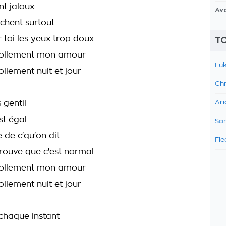
nt jaloux
Av
ochent surtout
 toi les yeux trop doux
TO
 follement mon amour
Luk
ollement nuit et jour
Chr
 gentil
Ari
st égal
Sam
de c'qu'on dit
Fle
trouve que c'est normal
 follement mon amour
ollement nuit et jour
chaque instant