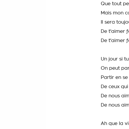
Que tout pe
Mais mon c
Il sera touj
De t'aimer
De t'aimer f
Un jour si t
On peut par
Partir en s
De ceux qui
De nous ai
De nous aime
Ah que la v