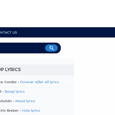
NTACT US
P LYRICS
ke Combs -
Forever After All lyrics
R -
Bang! lyrics
kGoldn -
Mood lyrics
tin Bieber -
Holy lyrics