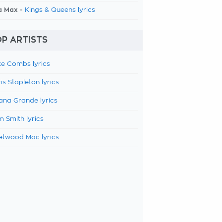
a Max -
Kings & Queens lyrics
P ARTISTS
e Combs lyrics
is Stapleton lyrics
ana Grande lyrics
 Smith lyrics
etwood Mac lyrics