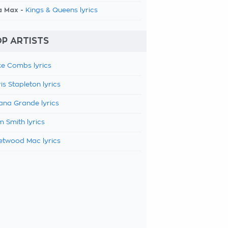
a Max -
Kings & Queens lyrics
P ARTISTS
e Combs lyrics
is Stapleton lyrics
ana Grande lyrics
 Smith lyrics
etwood Mac lyrics