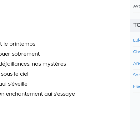
Av
TO
Luk
t le printemps
Chr
ouer sobrement
défaillances, nos mystères
Ari
 sous le ciel
Sam
qui s'éveille
Fle
yon enchantement qui s'essaye