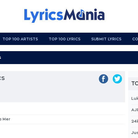
TOP 100 ARTISTS
TOP 100 LYRICS
SUBMIT LYRICS
CO
cs
TO
Lu
AJ
La Mer
24
Jus