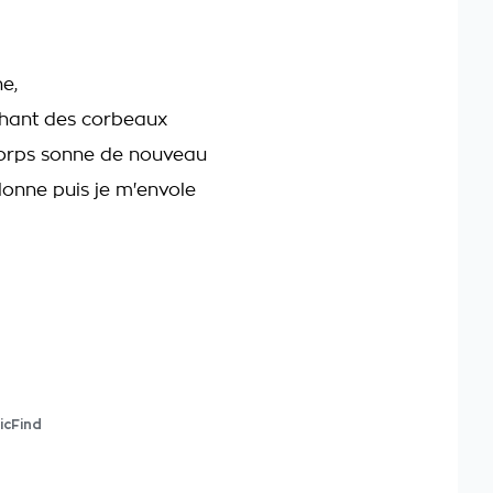
e,
 chant des corbeaux
orps sonne de nouveau
lonne puis je m'envole
icFind