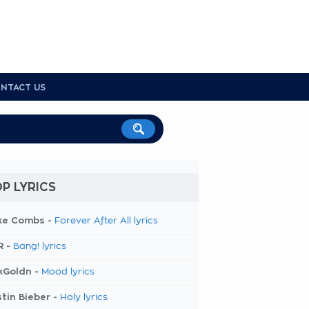
NTACT US
P LYRICS
ke Combs -
Forever After All lyrics
R -
Bang! lyrics
kGoldn -
Mood lyrics
tin Bieber -
Holy lyrics