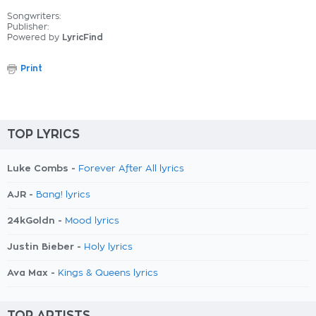
Songwriters:
Publisher:
Powered by
LyricFind
Print
TOP LYRICS
Luke Combs -
Forever After All lyrics
AJR -
Bang! lyrics
24kGoldn -
Mood lyrics
Justin Bieber -
Holy lyrics
Ava Max -
Kings & Queens lyrics
TOP ARTISTS