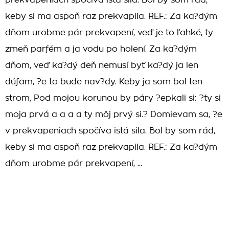
prekvapeniach spočíva istá sila. Bol by som rád,
keby si ma aspoň raz prekvapila. REF.: Za ka?dým
dňom urobme pár prekvapení, veď je to ľahké, ty
zmeň parfém a ja vodu po holení. Za ka?dým
dňom, veď ka?dý deň nemusí byť ka?dý ja len
dúfam, ?e to bude nav?dy. Keby ja som bol ten
strom, Pod mojou korunou by páry ?epkali si: ?ty si
moja prvá a a a a ty môj prvý si.? Domievam sa, ?e
v prekvapeniach spočíva istá sila. Bol by som rád,
keby si ma aspoň raz prekvapila. REF.: Za ka?dým
dňom urobme pár prekvapení, ...