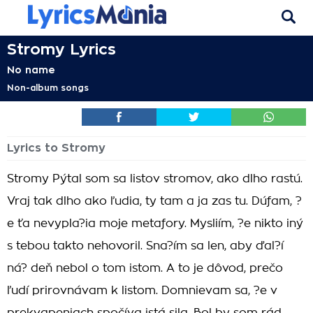
Stromy Lyrics
No name
Non-album songs
Lyrics to Stromy
Stromy Pýtal som sa listov stromov, ako dlho rastú.
Vraj tak dlho ako ľudia, ty tam a ja zas tu. Dúfam, ?
e ťa nevypla?ia moje metafory. Mysliím, ?e nikto iný
s tebou takto nehovoril. Sna?ím sa len, aby ďal?í
ná? deň nebol o tom istom. A to je dôvod, prečo
ľudí prirovnávam k listom. Domnievam sa, ?e v