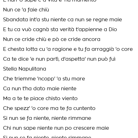
E nun 'o sape c''a vita è 'nu mumento
Nun ce 'a faie chiù
Sbandata int'a stu niente ca nun se regne maie
E tu ca vuò cagnà sta verità t'appienne a Dio
Nun ce cride chiù e pò ce cride ancora
E chesta lotta cu 'a ragione e tu fa arraggià 'o core
Ca te dice 'e nun partì, d'aspetta' nun può fuì
Stella Napulitana
Che triemme 'ncopp' 'a stu mare
Ca nun t'ha dato maie niente
Ma a te te piace chisto viento
Che spezz' 'o core ma te fa cuntento
Si nun se fa niente, niente rimmane
Chi nun sape niente nun po crescere maie