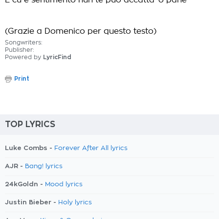
E cu e sentimento nun te può accattà 'o pane
(Grazie a Domenico per questo testo)
Songwriters:
Publisher:
Powered by
LyricFind
Print
TOP LYRICS
Luke Combs -
Forever After All lyrics
AJR -
Bang! lyrics
24kGoldn -
Mood lyrics
Justin Bieber -
Holy lyrics