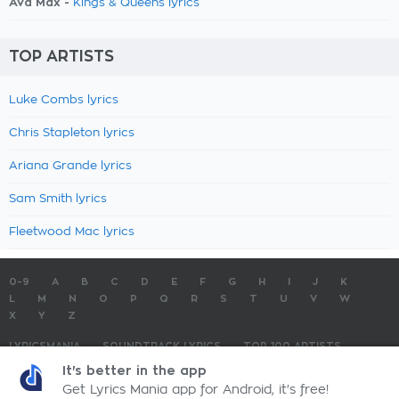
Ava Max -
Kings & Queens lyrics
TOP ARTISTS
Luke Combs lyrics
Chris Stapleton lyrics
Ariana Grande lyrics
Sam Smith lyrics
Fleetwood Mac lyrics
0-9
A
B
C
D
E
F
G
H
I
J
K
L
M
N
O
P
Q
R
S
T
U
V
W
X
Y
Z
LYRICSMANIA
SOUNDTRACK LYRICS
TOP 100 ARTISTS
TOP 100 LYRICS
SUBMIT LYRICS
CONTACT US
It's better in the app
Get Lyrics Mania app for Android, it's free!
LyricsMania.com - Copyright © 2026 - All Rights Reserved
Privacy Policy