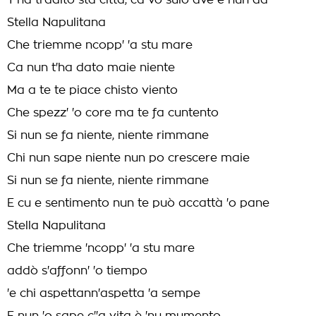
T'ha tradito sta città, ca vò sulo avè e nun dà
Stella Napulitana
Che triemme ncopp' 'a stu mare
Ca nun t'ha dato maie niente
Ma a te te piace chisto viento
Che spezz' 'o core ma te fa cuntento
Si nun se fa niente, niente rimmane
Chi nun sape niente nun po crescere maie
Si nun se fa niente, niente rimmane
E cu e sentimento nun te può accattà 'o pane
Stella Napulitana
Che triemme 'ncopp' 'a stu mare
addò s'affonn' 'o tiempo
'e chi aspettann'aspetta 'a sempe