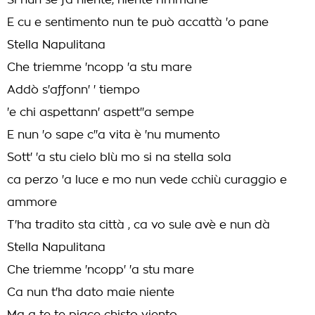
Si nun se fa niente, niente rimmane
E cu e sentimento nun te può accattà 'o pane
Stella Napulitana
Che triemme 'ncopp 'a stu mare
Addò s'affonn' ' tiempo
'e chi aspettann' aspett''a sempe
E nun 'o sape c''a vita è 'nu mumento
Sott' 'a stu cielo blù mo si na stella sola
ca perzo 'a luce e mo nun vede cchiù curaggio e
ammore
T'ha tradito sta città , ca vo sule avè e nun dà
Stella Napulitana
Che triemme 'ncopp' 'a stu mare
Ca nun t'ha dato maie niente