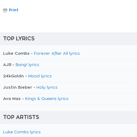
Print
TOP LYRICS
Luke Combs -
Forever After All lyrics
AJR -
Bang! lyrics
24kGoldn -
Mood lyrics
Justin Bieber -
Holy lyrics
Ava Max -
Kings & Queens lyrics
TOP ARTISTS
Luke Combs lyrics