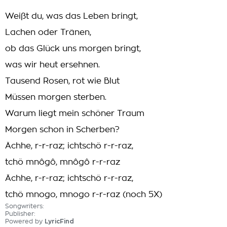
Weißt du, was das Leben bringt,
Lachen oder Tränen,
ob das Glück uns morgen bringt,
was wir heut ersehnen.
Tausend Rosen, rot wie Blut
Müssen morgen sterben.
Warum liegt mein schöner Traum
Morgen schon in Scherben?
Ächhe, r-r-raz; ichtschö r-r-raz,
tchö mnôgô, mnôgô r-r-raz
Ächhe, r-r-raz; ichtschö r-r-raz,
tchö mnogo, mnogo r-r-raz (noch 5X)
Songwriters:
Publisher:
Powered by
LyricFind