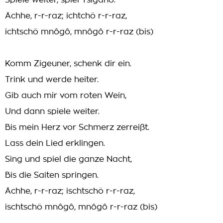
Spiele weiter, spiel Tsigano.
Ächhe, r-r-raz; ichtchö r-r-raz,
ichtschö mnôgô, mnôgô r-r-raz (bis)
Komm Zigeuner, schenk dir ein.
Trink und werde heiter.
Gib auch mir vom roten Wein,
Und dann spiele weiter.
Bis mein Herz vor Schmerz zerreißt.
Lass dein Lied erklingen.
Sing und spiel die ganze Nacht,
Bis die Saiten springen.
Ächhe, r-r-raz; ischtschö r-r-raz,
ischtschö mnôgô, mnôgô r-r-raz (bis)