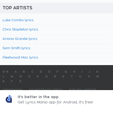
TOP ARTISTS
Luke Combs lyrics
Chris Stapleton lyrics
Ariana Grande lyrics
Sam Smith lyrics
Fleetwood Mac lyrics
0-9
A
B
C
D
E
F
G
H
I
J
K
L
M
N
O
P
Q
R
S
T
U
V
W
X
Y
Z
LYRICSMANIA
SOUNDTRACK LYRICS
TOP 100 ARTISTS
TOP 100 LYRICS
SUBMIT LYRICS
CONTACT US
It's better in the app
Get Lyrics Mania app for Android, it's free!
LyricsMania.com - Copyright © 2026 - All Rights Reserved
Privacy Policy