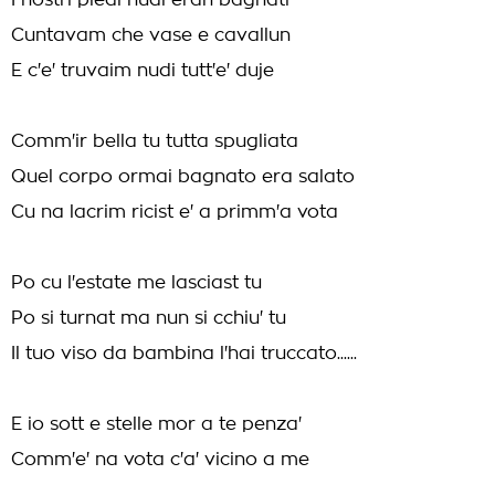
I nostri piedi nudi eran bagnati
Cuntavam che vase e cavallun
E c'e' truvaim nudi tutt'e' duje
Comm'ir bella tu tutta spugliata
Quel corpo ormai bagnato era salato
Cu na lacrim ricist e' a primm'a vota
Po cu l'estate me lasciast tu
Po si turnat ma nun si cchiu' tu
Il tuo viso da bambina l'hai truccato......
E io sott e stelle mor a te penza'
Comm'e' na vota c'a' vicino a me