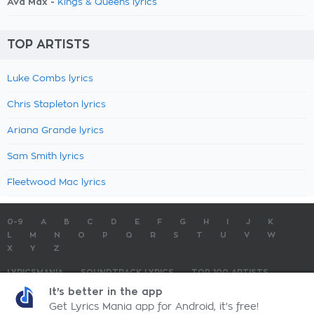
Ava Max -
Kings & Queens lyrics
TOP ARTISTS
Luke Combs lyrics
Chris Stapleton lyrics
Ariana Grande lyrics
Sam Smith lyrics
Fleetwood Mac lyrics
0-9
A
B
C
D
E
F
G
H
I
J
K
L
M
N
O
P
Q
R
S
T
U
V
W
X
Y
Z
LYRICSMANIA
SOUNDTRACK LYRICS
TOP 100 ARTISTS
TOP 100 LYRICS
SUBMIT LYRICS
CONTACT US
It's better in the app
Get Lyrics Mania app for Android, it's free!
LyricsMania.com - Copyright © 2026 - All Rights Reserved
Privacy Policy