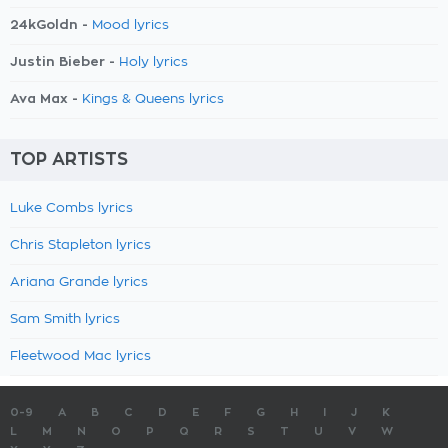
24kGoldn -
Mood lyrics
Justin Bieber -
Holy lyrics
Ava Max -
Kings & Queens lyrics
TOP ARTISTS
Luke Combs lyrics
Chris Stapleton lyrics
Ariana Grande lyrics
Sam Smith lyrics
Fleetwood Mac lyrics
0-9
A
B
C
D
E
F
G
H
I
J
K
L
M
N
O
P
Q
R
S
T
U
V
W