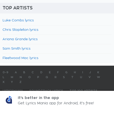
TOP ARTISTS
Luke Combs lyrics
Chris Stapleton lyrics
Ariana Grande lyrics
Sam Smith lyrics
Fleetwood Mac lyrics
0-9
A
B
C
D
E
F
G
H
I
J
K
L
M
N
O
P
Q
R
S
T
U
V
W
X
Y
Z
LYRICSMANIA
SOUNDTRACK LYRICS
TOP 100 ARTISTS
TOP 100 LYRICS
SUBMIT LYRICS
CONTACT US
It's better in the app
Get Lyrics Mania app for Android, it's free!
LyricsMania.com - Copyright © 2026 - All Rights Reserved
Privacy Policy