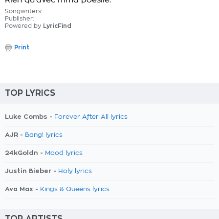
Rien qu'avec mma poésiie.
Songwriters:
Publisher:
Powered by
LyricFind
Print
TOP LYRICS
Luke Combs -
Forever After All lyrics
AJR -
Bang! lyrics
24kGoldn -
Mood lyrics
Justin Bieber -
Holy lyrics
Ava Max -
Kings & Queens lyrics
TOP ARTISTS