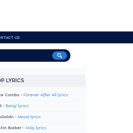
NTACT US
P LYRICS
ke Combs -
Forever After All lyrics
R -
Bang! lyrics
kGoldn -
Mood lyrics
tin Bieber -
Holy lyrics