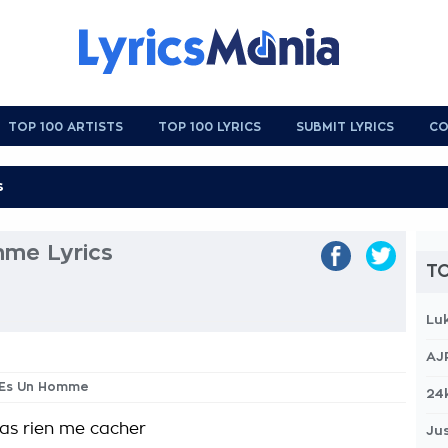
TOP 100 ARTISTS
TOP 100 LYRICS
SUBMIT LYRICS
CO
mme Lyrics
TO
Lu
AJ
u Es Un Homme
24
as rien me cacher
Jus