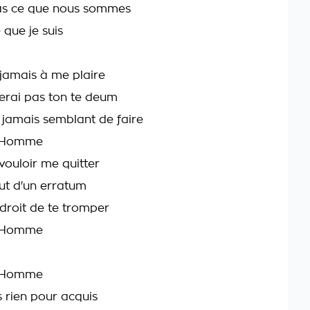
ras ce que nous sommes
 que je suis
jamais à me plaire
erai pas ton te deum
s jamais semblant de faire
n Homme
vouloir me quitter
ut d'un erratum
 droit de te tromper
n Homme
n Homme
 rien pour acquis