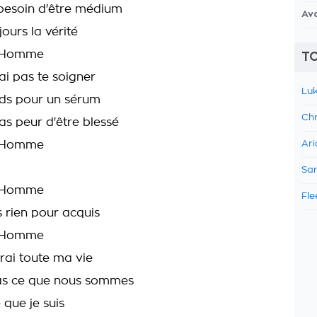
 besoin d'être médium
Av
jours la vérité
n Homme
TO
ai pas te soigner
Luk
ds pour un sérum
Chr
as peur d'être blessé
n Homme
Ari
Sam
n Homme
Fle
 rien pour acquis
n Homme
rai toute ma vie
ras ce que nous sommes
 que je suis