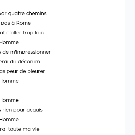
par quatre chemins
 pas à Rome
nt d'aller trop loin
n Homme
s de m'impressionner
erai du décorum
pas peur de pleurer
n Homme
n Homme
 rien pour acquis
n Homme
rai toute ma vie