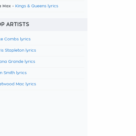
a Max -
Kings & Queens lyrics
P ARTISTS
e Combs lyrics
is Stapleton lyrics
ana Grande lyrics
 Smith lyrics
etwood Mac lyrics