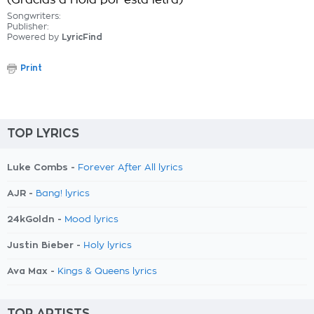
(Gracias a Hola por esta letra)
Songwriters:
Publisher:
Powered by
LyricFind
Print
TOP LYRICS
Luke Combs -
Forever After All lyrics
AJR -
Bang! lyrics
24kGoldn -
Mood lyrics
Justin Bieber -
Holy lyrics
Ava Max -
Kings & Queens lyrics
TOP ARTISTS