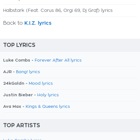
Halbstark (Feat. Corus 86, Orgi 69, Dj Graf) lyrics
Back to
K.I.Z. lyrics
TOP LYRICS
Luke Combs -
Forever After All lyrics
AJR -
Bang! lyrics
24kGoldn -
Mood lyrics
Justin Bieber -
Holy lyrics
Ava Max -
Kings & Queens lyrics
TOP ARTISTS