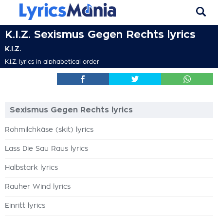
K.I.Z. Sexismus Gegen Rechts lyrics
K.I.Z.
K.I.Z. lyrics in alphabetical order
Sexismus Gegen Rechts lyrics
Rohmilchkäse (skit) lyrics
Lass Die Sau Raus lyrics
Halbstark lyrics
Rauher Wind lyrics
Einritt lyrics