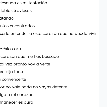
 desnuda es mi tentación
 labios traviesos
atando
entos encontrados
erle entender a este corazón que no puedo vivir
 México ora
i corazón que me has buscado
tal vez pronto voy a verte
me dijo tonto
 convencerte
or no vale nada no vayas detente
igo a mi corazón
manecer es duro