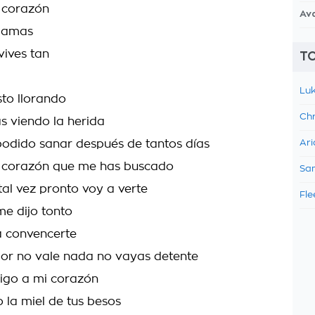
i corazón
Av
llamas
vives tan
TO
a
Luk
to llorando
Chr
s viendo la herida
odido sanar después de tantos días
Ari
i corazón que me has buscado
Sam
tal vez pronto voy a verte
Fle
me dijo tonto
 convencerte
or no vale nada no vayas detente
igo a mi corazón
 la miel de tus besos