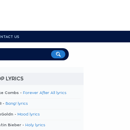
NTACT US
P LYRICS
ke Combs -
Forever After All lyrics
R -
Bang! lyrics
kGoldn -
Mood lyrics
tin Bieber -
Holy lyrics