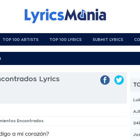
TOP 100 ARTISTS
TOP 100 LYRICS
SUBMIT LYRICS
CO
ncontrados Lyrics
TO
Lu
AJ
imientos Encontrados
24
digo a mi corazón?
Jus