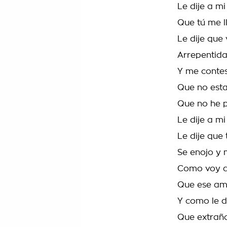
Le dije a m
Que tú me 
Le dije que 
Arrepentid
Y me contes
Que no esta
Que no he p
Le dije a m
Le dije que 
Se enojo y 
Como voy a
Que ese am
Y como le d
Que extraño