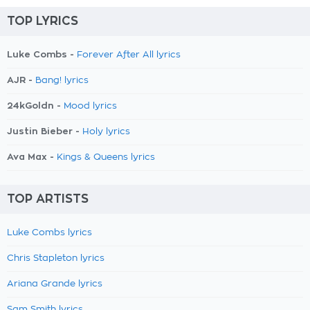
TOP LYRICS
Luke Combs -
Forever After All lyrics
AJR -
Bang! lyrics
24kGoldn -
Mood lyrics
Justin Bieber -
Holy lyrics
Ava Max -
Kings & Queens lyrics
TOP ARTISTS
Luke Combs lyrics
Chris Stapleton lyrics
Ariana Grande lyrics
Sam Smith lyrics