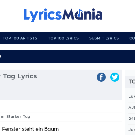
TOP 100 ARTISTS
TOP 100 LYRICS
SUBMIT LYRICS
CO
 Tag Lyrics
TO
Lu
AJ
ner Starker Tag
24
Fenster steht ein Baum
Jus