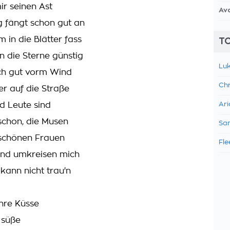
ir seinen Ast
Av
 fängt schon gut an
 in die Blätter fass
TO
n die Sterne günstig
Luk
ich gut vorm Wind
Chr
er auf die Straße
d Leute sind
Ari
 schon, die Musen
Sam
schönen Frauen
Fle
und umkreisen mich
 kann nicht trau'n
ihre Küsse
 süße