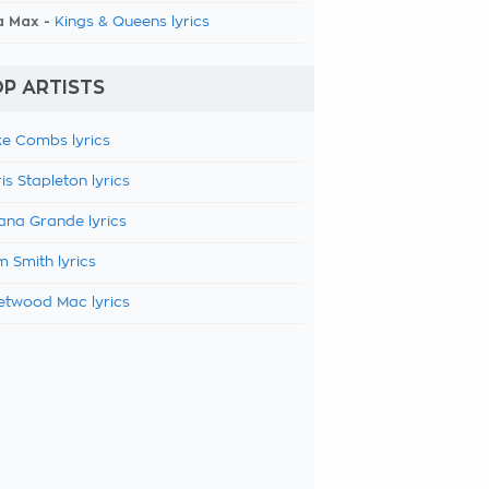
a Max -
Kings & Queens lyrics
P ARTISTS
e Combs lyrics
is Stapleton lyrics
ana Grande lyrics
 Smith lyrics
etwood Mac lyrics