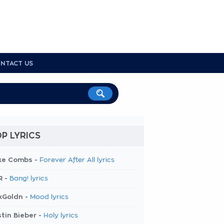
NTACT US
P LYRICS
ke Combs -
Forever After All lyrics
R -
Bang! lyrics
kGoldn -
Mood lyrics
tin Bieber -
Holy lyrics