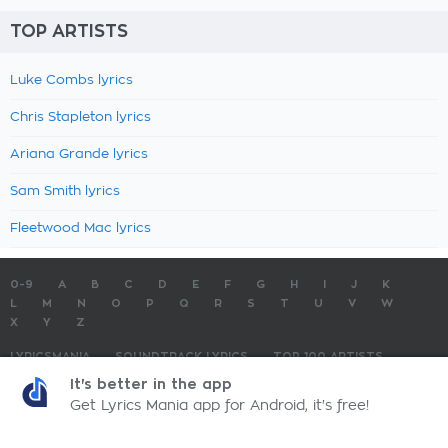
TOP ARTISTS
Luke Combs lyrics
Chris Stapleton lyrics
Ariana Grande lyrics
Sam Smith lyrics
Fleetwood Mac lyrics
0-9
A
B
C
D
E
F
G
H
I
J
K
L
M
N
O
P
Q
R
S
T
U
V
W
X
Y
Z
LYRICSMANIA
SOUNDTRACK LYRICS
TOP 100 ARTISTS
TOP 100 LYRICS
SUBMIT LYRICS
CONTACT US
It's better in the app
Get Lyrics Mania app for Android, it's free!
LyricsMania.com - Copyright © 2026 - All Rights Reserved
Privacy Policy