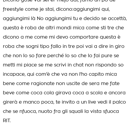
Dicono gose vai sei er mejo dai, famo un pò de
freestyle come je stai, dicono:aggiungimi qui,
aggiungimi là No aggiungimi tu e decido se accettà,
questa è roba de altri mondi mica come sti tre che
dicono a me come mi devo comportare questa è
roba che sogni tipo fallo in tre poi vai a dire in giro
che non lo so fare perché lo so che lo fai pure se
metti mi piace se me scrivi in chat non rispondo so
incapace, qui com'è che va non l'ho capito mica
bene come ragionate non uscite de sera me fate
beve come coca cola girava coca a scola e ancora
girerà e manco poca, te invito a un live vedi il palco
che se nfuoca, nuoto fra gli squali la vista sfuoca
RIT.