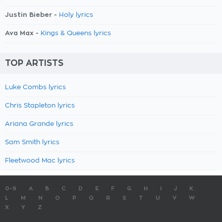
Justin Bieber -
Holy lyrics
Ava Max -
Kings & Queens lyrics
TOP ARTISTS
Luke Combs lyrics
Chris Stapleton lyrics
Ariana Grande lyrics
Sam Smith lyrics
Fleetwood Mac lyrics
0-9
A
B
C
D
E
F
G
H
I
J
K
L
M
N
O
P
Q
R
S
T
U
V
W
X
Y
Z