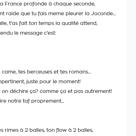
r la France profonde à chaque seconde,
nt raide que tu fais meme pleurer la Joconde...
lle, t'as fait ton temps la qualité attend,
tendu le message c'est:
 came, tes berceuses et tes romans...
impertinent, juste pour le moment!
 on déchire ça? comme ça et pas autrement!
aire notre taf proprement...
s rimes à 2 balles, ton flow à 2 balles,