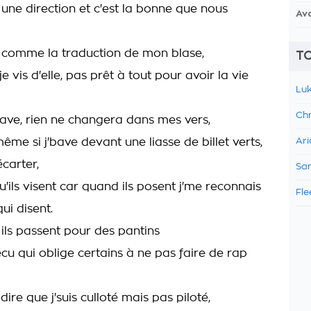
une direction et c'est la bonne que nous
Av
le comme la traduction de mon blase,
TO
je vis d'elle, pas prêt à tout pour avoir la vie
Luk
Chr
rave, rien ne changera dans mes vers,
ême si j'bave devant une liasse de billet verts,
Ari
écarter,
Sam
u'ils visent car quand ils posent j'me reconnais
Fle
ui disent.
ils passent pour des pantins
vécu qui oblige certains à ne pas faire de rap
 dire que j'suis culloté mais pas piloté,