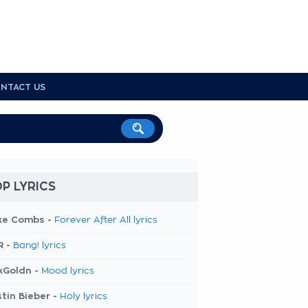
NTACT US
P LYRICS
ke Combs -
Forever After All lyrics
R -
Bang! lyrics
kGoldn -
Mood lyrics
tin Bieber -
Holy lyrics