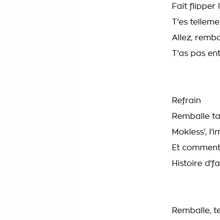
Fait flippe
T'es telleme
Allez, remba
T'as pas en
Refrain
Remballe ta
Mokless', l'
Et comment
Histoire d'f
Remballe, te