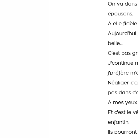
On va dans 
épousons.
A elle fidè
Aujourd'hui 
belle...
C'est pas g
J'continue m
j'préfère m'
Négliger c'q
pas dans c'q
A mes yeux 
Et c'est le 
enfantin.
Ils pourront