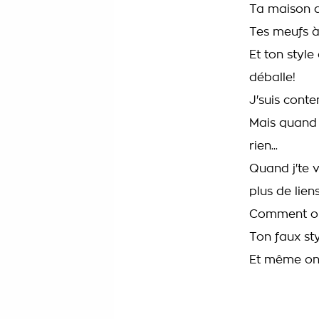
Ta maison de
Tes meufs à 
Et ton style
déballe!
J'suis conten
Mais quand 
rien...
Quand j'te 
plus de lien
Comment on 
Ton faux styl
Et même on e