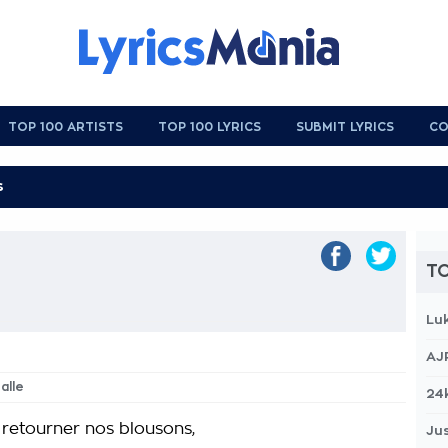
TOP 100 ARTISTS
TOP 100 LYRICS
SUBMIT LYRICS
CO
TO
Lu
AJ
alle
24
 retourner nos blousons,
Jus