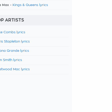
a Max -
Kings & Queens lyrics
P ARTISTS
e Combs lyrics
is Stapleton lyrics
ana Grande lyrics
 Smith lyrics
etwood Mac lyrics