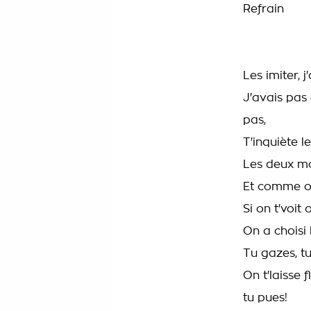
Refrain
Les imiter, j
J'avais pas
pas,
T'inquiète 
Les deux mo
Et comme on
Si on t'voit
On a choisi l
Tu gazes, tu
On t'laisse
tu pues!