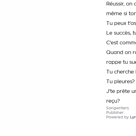
Réussir, on 
même si ton
Tu peux t'as
Le succès, t
C'est comme
Quand on ra
rappe tu su
Tu cherche l
Tu pleures?
J'te prête u
reçu?
Songwriters:
Publisher:
Powered by
Lyr