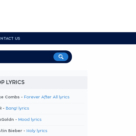
NTACT US
P LYRICS
ke Combs -
Forever After All lyrics
R -
Bang! lyrics
kGoldn -
Mood lyrics
tin Bieber -
Holy lyrics