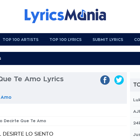
TOP 100 ARTISTS
TOP 100 LYRICS
SUBMIT LYRICS
CO
 Que Te Amo Lyrics
TO
e Amo
Lu
AJ
ero Decirte Que Te Amo
24
L DESIRTE LO SIENTO
Jus