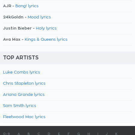
AJR -
Bang! lyrics
24kGoldn -
Mood lyrics
Justin Bieber -
Holy lyrics
Ava Max -
Kings & Queens lyrics
TOP ARTISTS
Luke Combs lyrics
Chris Stapleton lyrics
Ariana Grande lyrics
Sam Smith lyrics
Fleetwood Mac lyrics
0-9
A
B
C
D
E
F
G
H
I
J
K