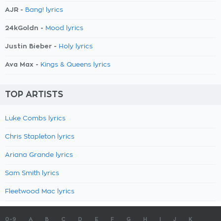
AJR -
Bang! lyrics
24kGoldn -
Mood lyrics
Justin Bieber -
Holy lyrics
Ava Max -
Kings & Queens lyrics
TOP ARTISTS
Luke Combs lyrics
Chris Stapleton lyrics
Ariana Grande lyrics
Sam Smith lyrics
Fleetwood Mac lyrics
0-9
A
B
C
D
E
F
G
H
I
J
K