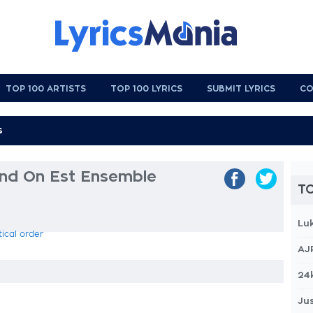
TOP 100 ARTISTS
TOP 100 LYRICS
SUBMIT LYRICS
CO
and On Est Ensemble
TO
Lu
tical order
AJ
24
Jus