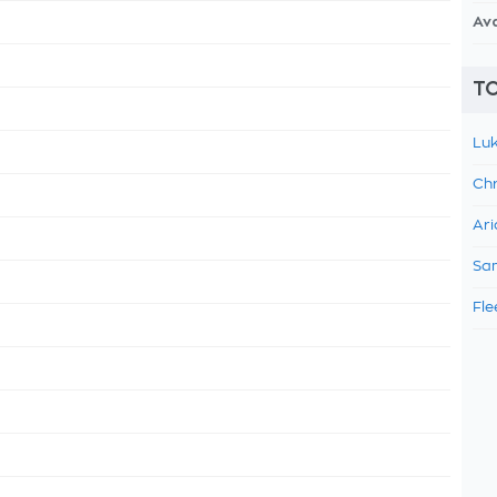
Av
TO
Luk
Chr
Ari
Sam
Fle