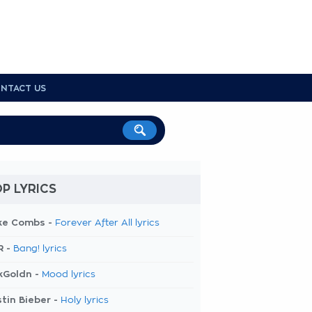
NTACT US
P LYRICS
ke Combs -
Forever After All lyrics
R -
Bang! lyrics
kGoldn -
Mood lyrics
tin Bieber -
Holy lyrics