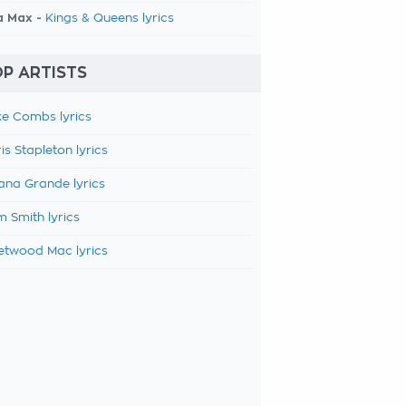
a Max -
Kings & Queens lyrics
P ARTISTS
e Combs lyrics
is Stapleton lyrics
ana Grande lyrics
 Smith lyrics
etwood Mac lyrics