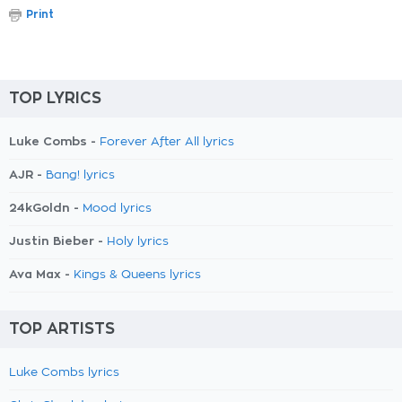
Print
TOP LYRICS
Luke Combs -
Forever After All lyrics
AJR -
Bang! lyrics
24kGoldn -
Mood lyrics
Justin Bieber -
Holy lyrics
Ava Max -
Kings & Queens lyrics
TOP ARTISTS
Luke Combs lyrics