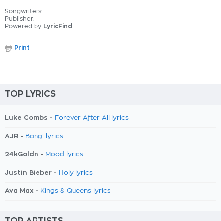
Songwriters:
Publisher:
Powered by
LyricFind
Print
TOP LYRICS
Luke Combs -
Forever After All lyrics
AJR -
Bang! lyrics
24kGoldn -
Mood lyrics
Justin Bieber -
Holy lyrics
Ava Max -
Kings & Queens lyrics
TOP ARTISTS