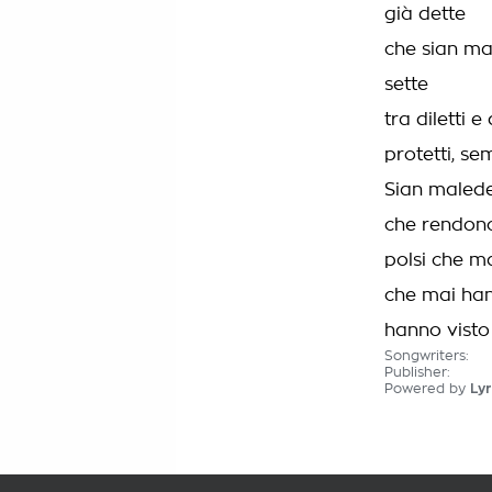
già dette
che sian mal
sette
tra diletti e
protetti, sem
Sian maledet
che rendono 
polsi che m
che mai han
hanno vist
Songwriters:
Publisher:
Powered by
Lyr