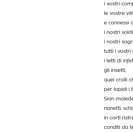
i vostri co
le vostre vi
e connessi 
i nostri sold
i nostri sog
tutti i vost
i letti di i
gli insetti,
quei crolli 
per lapidi i t
Sian maledett
nanetti, schi
in corti ristr
conditi da t