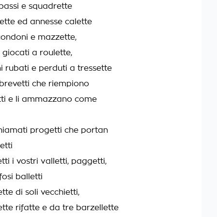
mpassi e squadrette
llette ed annesse calette
condoni e mazzette,
i giocati a roulette,
ni rubati e perduti a tressette
ri brevetti che riempiono
nfetti e li ammazzano come
chiamati progetti che portan
etti
i i vostri valletti, paggetti,
fosi balletti
ette di soli vecchietti,
ette rifatte e da tre barzellette