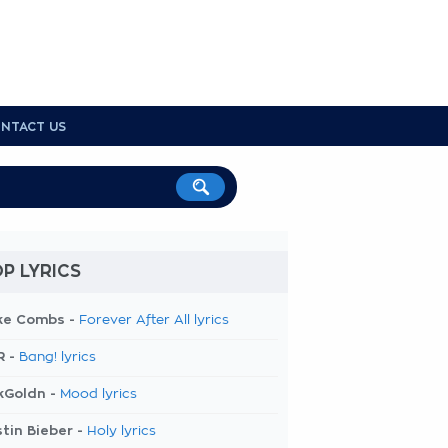
NTACT US
P LYRICS
ke Combs -
Forever After All lyrics
R -
Bang! lyrics
kGoldn -
Mood lyrics
tin Bieber -
Holy lyrics