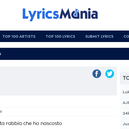
TOP 100 ARTISTS
TOP 100 LYRICS
SUBMIT LYRICS
CO
TO
Lu
AJ
to
24
ta rabbia che ho nascosto
Jus