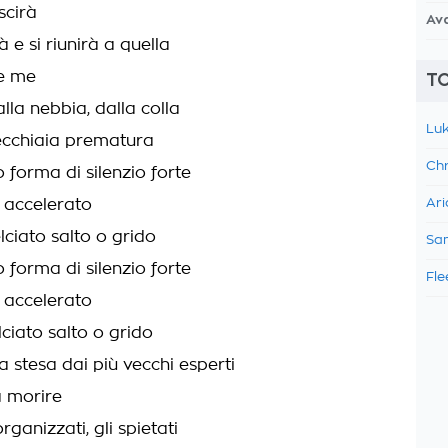
scirà
Av
à e si riunirà a quella
me me
TO
lla nebbia, dalla colla
Luk
ecchiaia prematura
Chr
forma di silenzio forte
 accelerato
Ari
lciato salto o grido
Sam
forma di silenzio forte
Fle
 accelerato
lciato salto o grido
 stesa dai più vecchi esperti
a morire
organizzati, gli spietati