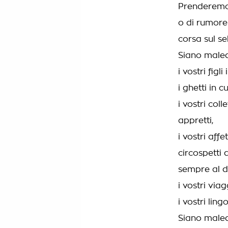
Prenderemo 
o di rumore
corsa sul se
Siano malede
i vostri figli 
i ghetti in c
i vostri colle
appretti,
i vostri affet
circospetti 
sempre al di 
i vostri viag
i vostri lingo
Siano maled