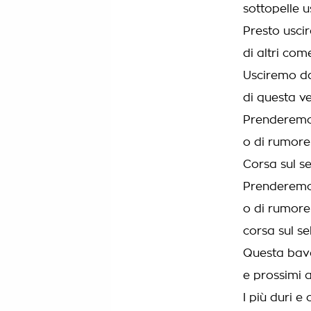
sottopelle u
Presto uscir
di altri co
Usciremo da
di questa v
Prenderemo 
o di rumore
Corsa sul se
Prenderemo 
o di rumore
corsa sul se
Questa bava
e prossimi 
I più duri e 