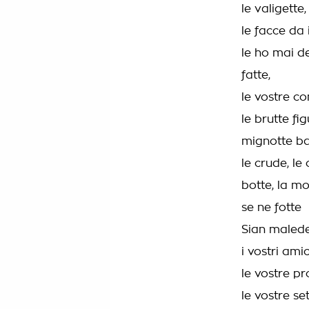
le valigette,
le facce da 
le ho mai de
fatte,
le vostre co
le brutte fi
mignotte ba
le crude, le 
botte, la m
se ne fotte
Sian maledet
i vostri amic
le vostre pr
le vostre set