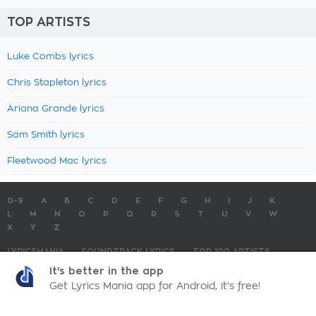
TOP ARTISTS
Luke Combs lyrics
Chris Stapleton lyrics
Ariana Grande lyrics
Sam Smith lyrics
Fleetwood Mac lyrics
0-9
A
B
C
D
E
F
G
H
I
J
K
L
M
N
O
P
Q
R
S
T
U
V
W
X
Y
Z
LYRICSMANIA
SOUNDTRACK LYRICS
TOP 100 ARTISTS
TOP 100 LYRICS
SUBMIT LYRICS
CONTACT US
It's better in the app
Get Lyrics Mania app for Android, it's free!
LyricsMania.com - Copyright © 2026 - All Rights Reserved
Privacy Policy