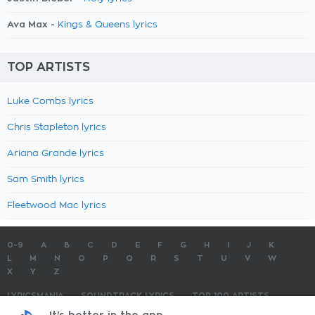
Ava Max -
Kings & Queens lyrics
TOP ARTISTS
Luke Combs lyrics
Chris Stapleton lyrics
Ariana Grande lyrics
Sam Smith lyrics
Fleetwood Mac lyrics
0-9
A
B
C
D
E
F
G
H
I
J
K
L
M
N
O
P
Q
R
S
T
U
V
W
X
Y
Z
LYRICSMANIA
SOUNDTRACK LYRICS
TOP 100 ARTISTS
TOP 100 LYRICS
SUBMIT LYRICS
CONTACT US