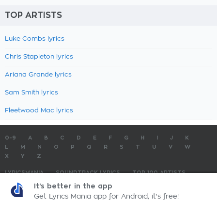
TOP ARTISTS
Luke Combs lyrics
Chris Stapleton lyrics
Ariana Grande lyrics
Sam Smith lyrics
Fleetwood Mac lyrics
0-9
A
B
C
D
E
F
G
H
I
J
K
L
M
N
O
P
Q
R
S
T
U
V
W
X
Y
Z
LYRICSMANIA
SOUNDTRACK LYRICS
TOP 100 ARTISTS
TOP 100 LYRICS
SUBMIT LYRICS
CONTACT US
It's better in the app
Get Lyrics Mania app for Android, it's free!
LyricsMania.com - Copyright © 2026 - All Rights Reserved
Privacy Policy