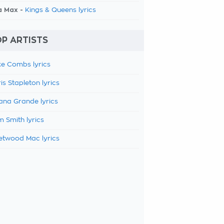
a Max -
Kings & Queens lyrics
P ARTISTS
e Combs lyrics
is Stapleton lyrics
ana Grande lyrics
 Smith lyrics
etwood Mac lyrics