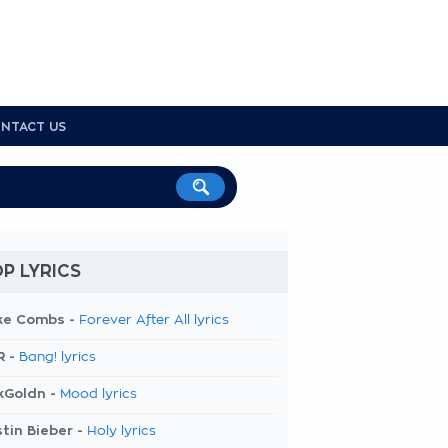
NTACT US
P LYRICS
ke Combs -
Forever After All lyrics
R -
Bang! lyrics
kGoldn -
Mood lyrics
tin Bieber -
Holy lyrics