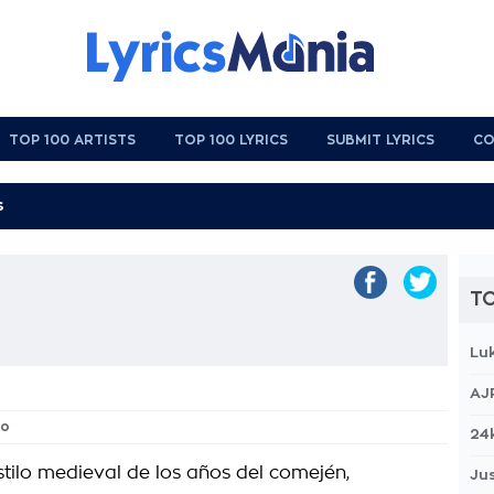
TOP 100 ARTISTS
TOP 100 LYRICS
SUBMIT LYRICS
CO
TO
Lu
AJ
so
24
stilo medieval de los años del comején,
Jus