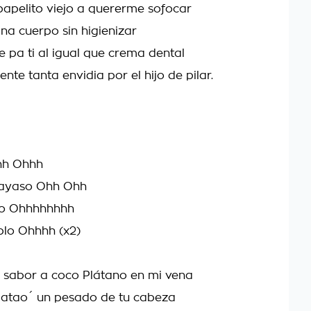
papelito viejo a quererme sofocar
ina cuerpo sin higienizar
 pa ti al igual que crema dental
ente tanta envidia por el hijo de pilar.
hh Ohhh
payaso Ohh Ohh
so Ohhhhhhhh
blo Ohhhh (x2)
 sabor a coco Plátano en mi vena
batao´ un pesado de tu cabeza