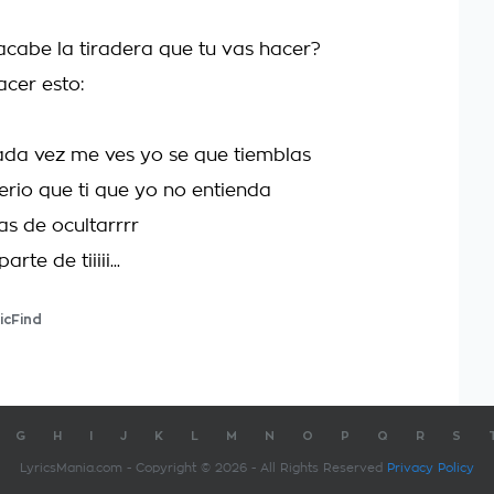
cabe la tiradera que tu vas hacer?
cer esto:
da vez me ves yo se que tiemblas
erio que ti que yo no entienda
as de ocultarrrr
rte de tiiiii...
icFind
G
H
I
J
K
L
M
N
O
P
Q
R
S
LyricsMania.com - Copyright © 2026 - All Rights Reserved
Privacy Policy