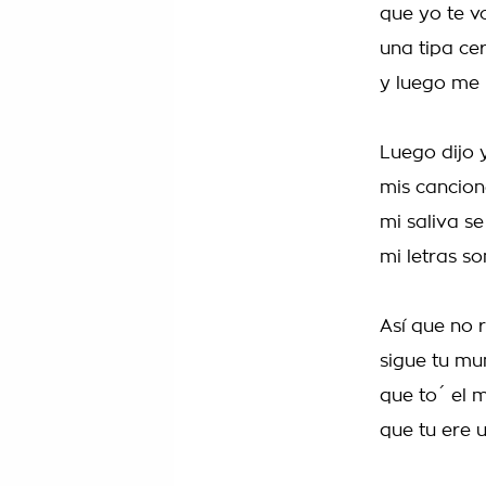
que yo te v
una tipa cer
y luego me 
Luego dijo 
mis cancion
mi saliva s
mi letras s
Así que no 
sigue tu mu
que to´ el 
que tu ere 