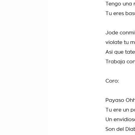
Tengo una r
Tu eres bas
Jode conmig
violate tu 
Asi que tate
Trabaja con
Coro:
Payaso Oh
Tu ere un 
Un envidio
Son del Dia