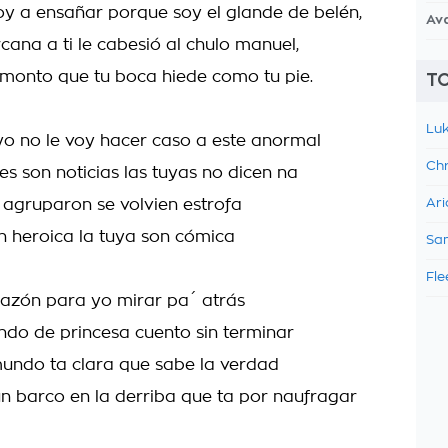
oy a ensañar porque soy el glande de belén,
Av
cana a ti le cabesió al chulo manuel,
monto que tu boca hiede como tu pie.
TO
Luk
yo no le voy hacer caso a este anormal
Chr
es son noticias las tuyas no dicen na
e agruparon se volvien estrofa
Ari
on heroica la tuya son cómica
Sam
Fle
razón para yo mirar pa´ atrás
ndo de princesa cuento sin terminar
mundo ta clara que sabe la verdad
un barco en la derriba que ta por naufragar