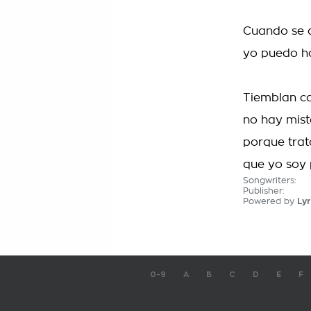
Cuando se a
yo puedo ha
Tiemblan ca
no hay mist
porque trat
que yo soy pa
Songwriters:
Publisher:
Powered by
Lyr
0-9
A
B
C
D
E
F