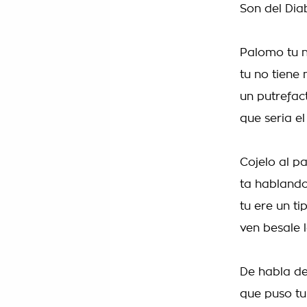
Son del Dia
Palomo tu n
tu no tiene 
un putrefac
que seria e
Cojelo al p
ta hablando
tu ere un t
ven besale 
De habla de
que puso tu