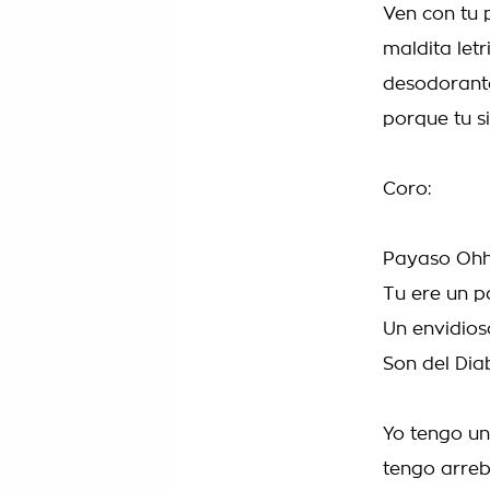
Ven con tu 
maldita letr
desodorante
porque tu si
Coro:
Payaso Oh
Tu ere un 
Un envidio
Son del Dia
Yo tengo un
tengo arre