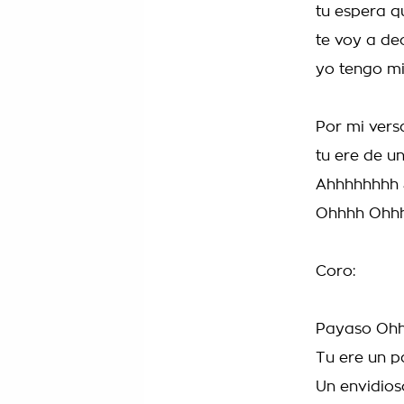
tu espera q
te voy a de
yo tengo mi
Por mi vers
tu ere de u
Ahhhhhhhh
Ohhhh Ohh
Coro:
Payaso Oh
Tu ere un 
Un envidio