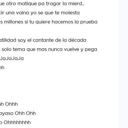
ue otro matique pa tragar la mierd...
cir una vaina yo se que te molesta
s millones si tu quiere hacemos la prueba
atilidad soy el cantante de la década
n solo tema que mas nunca vuelve y pega
 JaJaJaJa
hh
hh Ohhh
payaso Ohh Ohh
so Ohhhhhhhh