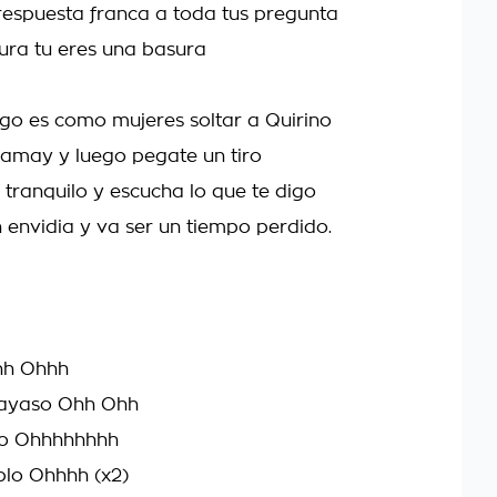
espuesta franca a toda tus pregunta
ura tu eres una basura
o es como mujeres soltar a Quirino
mamay y luego pegate un tiro
 tranquilo y escucha lo que te digo
 envidia y va ser un tiempo perdido.
hh Ohhh
payaso Ohh Ohh
so Ohhhhhhhh
blo Ohhhh (x2)