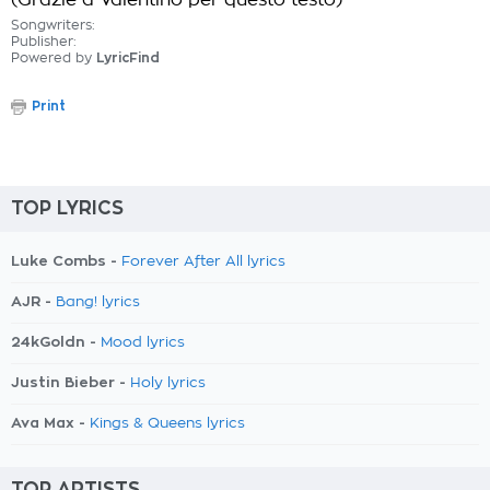
(Grazie a Valentino per questo testo)
Songwriters:
Publisher:
Powered by
LyricFind
Print
TOP LYRICS
Luke Combs -
Forever After All lyrics
AJR -
Bang! lyrics
24kGoldn -
Mood lyrics
Justin Bieber -
Holy lyrics
Ava Max -
Kings & Queens lyrics
TOP ARTISTS