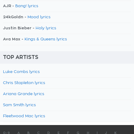
AJR -
Bang! lyrics
24kGoldn -
Mood lyrics
Justin Bieber -
Holy lyrics
Ava Max -
Kings & Queens lyrics
TOP ARTISTS
Luke Combs lyrics
Chris Stapleton lyrics
Ariana Grande lyrics
Sam Smith lyrics
Fleetwood Mac lyrics
0-9
A
B
C
D
E
F
G
H
I
J
K