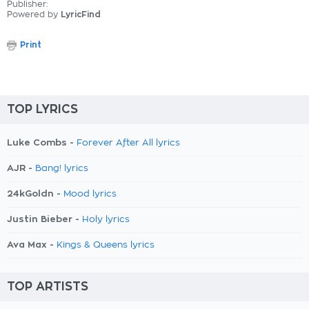
Publisher:
Powered by
LyricFind
Print
TOP LYRICS
Luke Combs -
Forever After All lyrics
AJR -
Bang! lyrics
24kGoldn -
Mood lyrics
Justin Bieber -
Holy lyrics
Ava Max -
Kings & Queens lyrics
TOP ARTISTS