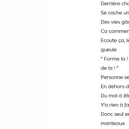
Derrière ch
Se cache un
Des vies gâc
Ca commence 
Ecoute ça, l
gueule
" Forme la !
de la ! "
Personne se
En dehors d
Du mal à êt
Y'a rien à fa
Donc seul er
manteaux