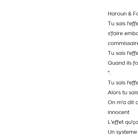
Haroun & F
Tu sais l'eff
s'faire emb
commissair
Tu sais l'eff
Quand ils fo
".
Tu sais l'eff
Alors tu sai
On m'a dit 
innocent
L'effet qu'ça
Un systeme 