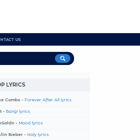
NTACT US
P LYRICS
ke Combs -
Forever After All lyrics
R -
Bang! lyrics
kGoldn -
Mood lyrics
tin Bieber -
Holy lyrics