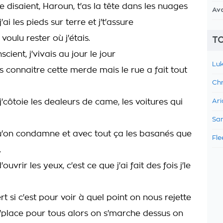
 disaient, Haroun, t'as la tête dans les nuages
Av
'ai les pieds sur terre et j't'assure
 voulu rester où j'étais.
TO
cient, j'vivais au jour le jour
Luk
s connaitre cette merde mais le rue a fait tout
Chr
j'côtoie les dealeurs de came, les voitures qui
Ari
Sam
qu'on condamne et avec tout ça les basanés que
Fle
.
ouvrir les yeux, c'est ce que j'ai fait des fois j'le
rt si c'est pour voir à quel point on nous rejette
 d'place pour tous alors on s'marche dessus on