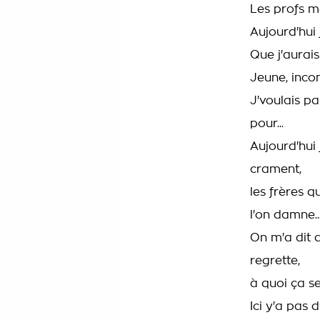
Les profs me
Aujourd'hui j
Que j'aurais
Jeune, incons
J'voulais pa
pour...
Aujourd'hui 
crament,
les frères 
l'on damne..
On m'a dit d'
regrette,
à quoi ça se
Ici y'a pas