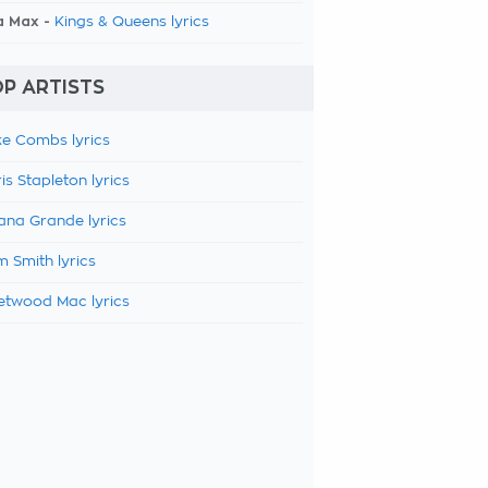
a Max -
Kings & Queens lyrics
P ARTISTS
e Combs lyrics
is Stapleton lyrics
ana Grande lyrics
 Smith lyrics
etwood Mac lyrics