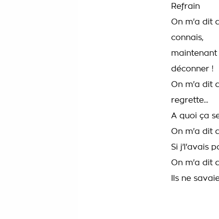
Refrain
On m'a dit d
connais,
maintenant q
déconner !
On m'a dit d'
regrette...
A quoi ça se
On m'a dit d'
Si j'l'avais 
On m'a dit d'
Ils ne savaie