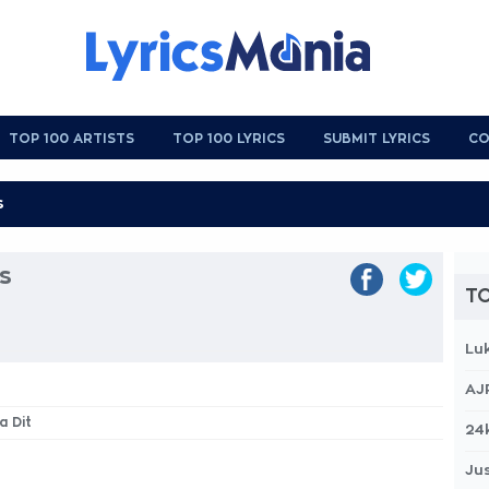
TOP 100 ARTISTS
TOP 100 LYRICS
SUBMIT LYRICS
CO
s
TO
Lu
AJ
a Dit
24
Jus