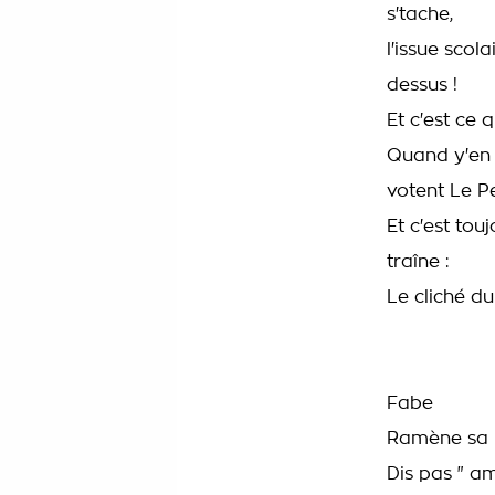
s'tache,
l'issue scol
dessus !
Et c'est ce 
Quand y'en a
votent Le P
Et c'est to
traîne :
Le cliché d
Fabe
Ramène sa h
Dis pas " a