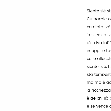
Siente siè s
Cu parole c
ca dinto so
'o silenzio 
c'arriva int'
ncopp' 'e ta
cu 'e allucc
siente, siè,
sta tempest
ma mo è ac
'a ricchezza
è de chi llà 
e se vence 