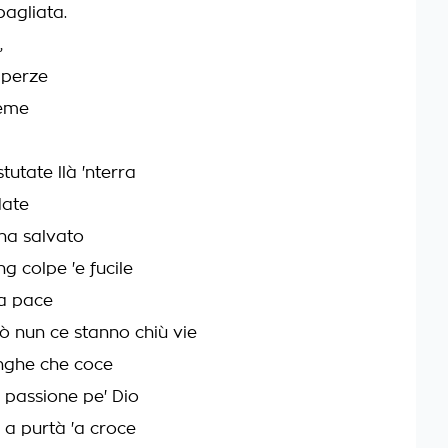
bagliata.
,
 perze
reme
stutate llà 'nterra
date
l'ha salvato
ng colpe 'e fucile
'a pace
 nun ce stanno chiù vie
anghe che coce
a passione pe' Dio
 a purtà 'a croce