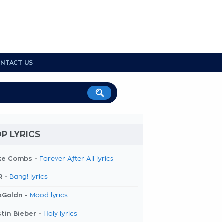
NTACT US
P LYRICS
ke Combs -
Forever After All lyrics
R -
Bang! lyrics
kGoldn -
Mood lyrics
tin Bieber -
Holy lyrics