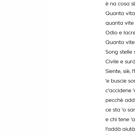
è na cosa s
Quanta vita
quanta vite
Odio e lac
Quanta vite
Song stelle 
Civile e sur
Siente, siè, 
'e buscie so
c'accidene 
pecchè addò
ce sta 'o s
e chi tene '
l'addà aiutà