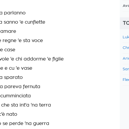
Av
ta parlanno
a sanno 'e cunfiette
TO
' amare
Luk
se regne 'e sta voce
Chr
 'e case
vole 'e chi addorme 'e figlie
Ari
he e cu 'e vase
Sam
 ha sparato
Fle
a pareva fernuta
cumminciata
 che sta int'a 'na terra
c'è nato
o se perde 'na guerra