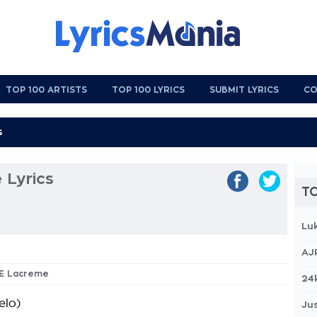
TOP 100 ARTISTS
TOP 100 LYRICS
SUBMIT LYRICS
CO
 Lyrics
TO
Lu
AJ
 E Lacreme
24
elo)
Jus