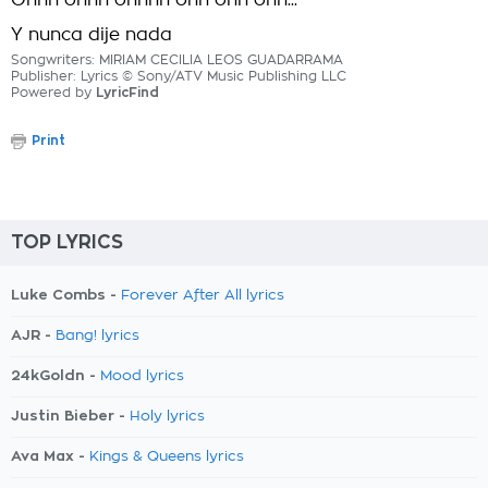
Ohhh ohhh ohhhh ohh ohh ohh...
Y nunca dije nada
Songwriters: MIRIAM CECILIA LEOS GUADARRAMA
Publisher: Lyrics © Sony/ATV Music Publishing LLC
Powered by
LyricFind
Print
TOP LYRICS
Luke Combs -
Forever After All lyrics
AJR -
Bang! lyrics
24kGoldn -
Mood lyrics
Justin Bieber -
Holy lyrics
Ava Max -
Kings & Queens lyrics