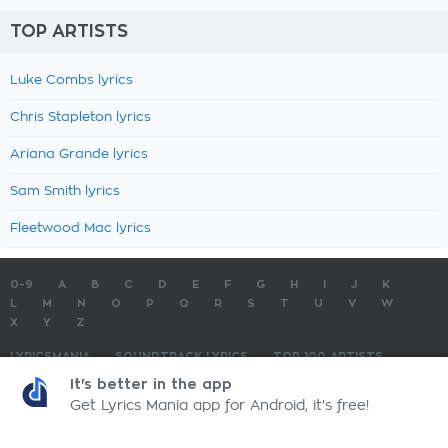
TOP ARTISTS
Luke Combs lyrics
Chris Stapleton lyrics
Ariana Grande lyrics
Sam Smith lyrics
Fleetwood Mac lyrics
0-9
A
B
C
D
E
F
G
H
I
J
K
L
M
N
O
P
Q
R
S
T
U
V
W
X
Y
Z
LYRICSMANIA
SOUNDTRACK LYRICS
TOP 100 ARTISTS
TOP 100 LYRICS
SUBMIT LYRICS
CONTACT US
It's better in the app
Get Lyrics Mania app for Android, it's free!
LyricsMania.com - Copyright © 2026 - All Rights Reserved
Privacy Policy