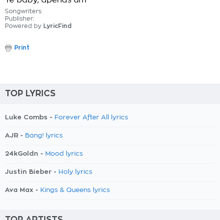
Ye baby, apenas um
Songwriters:
Publisher:
Powered by
LyricFind
Print
TOP LYRICS
Luke Combs -
Forever After All lyrics
AJR -
Bang! lyrics
24kGoldn -
Mood lyrics
Justin Bieber -
Holy lyrics
Ava Max -
Kings & Queens lyrics
TOP ARTISTS