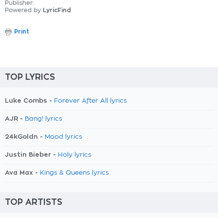
Publisher:
Powered by
LyricFind
Print
TOP LYRICS
Luke Combs -
Forever After All lyrics
AJR -
Bang! lyrics
24kGoldn -
Mood lyrics
Justin Bieber -
Holy lyrics
Ava Max -
Kings & Queens lyrics
TOP ARTISTS