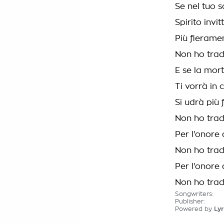
Se nel tuo s
Spirito invit
Più fierame
Non ho trad
E se la mort
Ti vorrà in ci
Si udrà più 
Non ho trad
Per l'onore d
Non ho tradi
Per l'onore d
Non ho tradi
Songwriters:
Publisher:
Powered by
Lyr