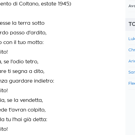
nto di Coltano, estate 1945)
Av
sse la terra sotto
TO
ardo passo d'ardito,
Luk
o con il tuo motto:
Chr
ito!
a, se l'odio tetro,
Ari
re ti segna a dito,
Sam
nza guardare indietro:
Fle
ito!
zia, se la vendetta,
ede t'avran colpito,
a tu l'hai già detta:
ito!