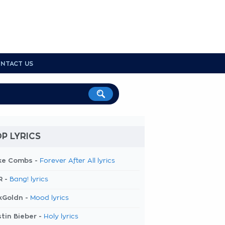
NTACT US
P LYRICS
ke Combs -
Forever After All lyrics
R -
Bang! lyrics
kGoldn -
Mood lyrics
tin Bieber -
Holy lyrics