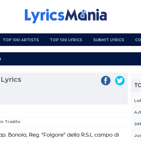
TOP 100 ARTISTS
TOP 100 LYRICS
SUBMIT LYRICS
CO
Lyrics
TO
Lu
AJ
Ho Tradito
24
ap. Bonola, Reg. "Folgore" della R.S.I., campo di
Jus