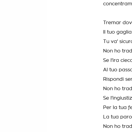
concentrame
Tremar dove
Il tuo gagli
Tu va' sicur
Non ho trad
Se l'ira ciec
Al tuo passa
Rispondi se
Non ho trad
Se l'ingiusti
Per la tua f
La tua parol
Non ho trad