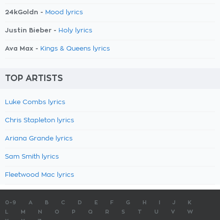
24kGoldn -
Mood lyrics
Justin Bieber -
Holy lyrics
Ava Max -
Kings & Queens lyrics
TOP ARTISTS
Luke Combs lyrics
Chris Stapleton lyrics
Ariana Grande lyrics
Sam Smith lyrics
Fleetwood Mac lyrics
0-9
A
B
C
D
E
F
G
H
I
J
K
L
M
N
O
P
Q
R
S
T
U
V
W